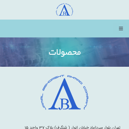
Ski
t
conten
کنترلر
صفحه‌بندی
Home
محصولات
Products
News
About
Contact
تهران بلوار میرداماد خیابان انوار ( شنگرف) پلاک 37 واحد 15