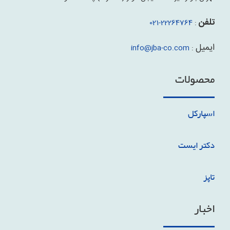
تلفن
22264764-021
:
ایمیل
info@jba-co.com
:
محصولات
اسپارکل
دکتر ایست
تاپز
اخبار